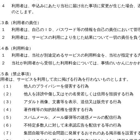
４
利用者は、申込みにあたり当社に届け出た事項に変更が生じた場合、
のとします。
第３条（利用者の責任）
１
利用者は、自己のＩＤ、パスワード等の情報を自己の責任において管
２
利用者は、サービスの利用により生じた結果について一切の責任を負
第４条（利用料金）
１
利用者は、当社が別途定めるサービスの利用料金を、当社が指定する
２
当社が利用者から受領した利用料金については、事情のいかんにかか
第５条（禁止事項）
利用者は、サービスを利用して次に掲げる行為を行わないものとします。
（１）
他人のプライバシーを侵害する行為
（２）
他人を誹謗中傷し又はその名誉若しくは信用を毀損する行為
（３）
アダルト画像、文書等を表示、送信又は販売する行為
（４）
著作権等の知的財産権を侵害する行為
（５）
スパムメール、メール爆弾等の迷惑メールの配信行為
（６）
不特定多数人に対して未承認広告を配信する等の行為
（７）
集団自殺等の社会問題に発展するおそれのある掲示板を設置す