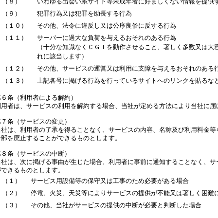
（８）
いわゆる出会い系サイト等未成年者に好ましくない情報を提供
（９）
犯罪行為又は犯罪を助長する行為
（１０）
その他、法令に違反し又は公序良俗に反する行為
（１１）
サーバーに過大な負荷を与えるおそれのある行為
（十分な知識なくＣＧＩを動作させること、著しく多数又は大
れに該当します）
（１２）
その他、サービスの運営又は利用に支障を与えるおそれのある
（１３）
上記各号に掲げる行為を行っているサイトへのリンクを貼るな
第６条（利用者による解約）
利用者は、サービスの利用を解約する場合、当社が定める方法により当社に届
第７条（サービスの変更）
当社は、利用者の了承を得ることなく、サービスの内容、名称及び利用料金等
一部を廃止することができるものとします。
第８条（サービスの中断）
当社は、次に掲げる事由が生じた場合、利用者に事前に通知することなく、サ
ができるものとします。
（１）
サービス用設備等の保守又は工事のため必要がある場合
（２）
停電、火災、天災等によりサービスの提供が不能又は著しく困難
（３）
その他、当社がサービスの提供の中断が必要と判断した場合