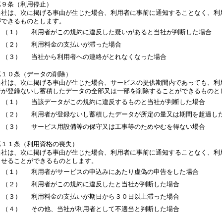
第９条（利用停止）
当社は、次に掲げる事由が生じた場合、利用者に事前に通知することなく、利
ができるものとします。
（１）
利用者がこの規約に違反した疑いがあると当社が判断した場合
（２）
利用料金の支払いが滞った場合
（３）
当社から利用者への連絡がとれなくなった場合
第１０条（データの削除）
当社は、次に掲げる事由が生じた場合、サービスの提供期間内であっても、利
者が登録ないし蓄積したデータの全部又は一部を削除することができるものと
（１）
当該データがこの規約に違反するものと当社が判断した場合
（２）
利用者が登録ないし蓄積したデータが所定の量又は期間を超過し
（３）
サービス用設備等の保守又は工事等のためやむを得ない場合
第１１条（利用資格の喪失）
当社は、次に掲げる事由が生じた場合、利用者に事前に通知することなく、利
させることができるものとします。
（１）
利用者がサービスの申込みにあたり虚偽の申告をした場合
（２）
利用者がこの規約に違反したと当社が判断した場合
（３）
利用料金の支払いが期日から３０日以上滞った場合
（４）
その他、当社が利用者として不適当と判断した場合